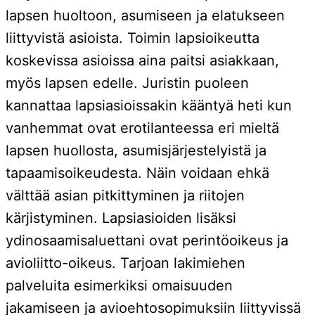
lapsen huoltoon, asumiseen ja elatukseen
liittyvistä asioista. Toimin lapsioikeutta
koskevissa asioissa aina paitsi asiakkaan,
myös lapsen edelle. Juristin puoleen
kannattaa lapsiasioissakin kääntyä heti kun
vanhemmat ovat erotilanteessa eri mieltä
lapsen huollosta, asumisjärjestelyistä ja
tapaamisoikeudesta. Näin voidaan ehkä
välttää asian pitkittyminen ja riitojen
kärjistyminen. Lapsiasioiden lisäksi
ydinosaamisaluettani ovat perintöoikeus ja
avioliitto-oikeus. Tarjoan lakimiehen
palveluita esimerkiksi omaisuuden
jakamiseen ja avioehtosopimuksiin liittyvissä