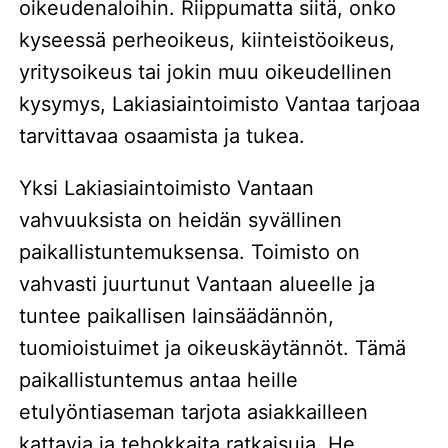
oikeudenaloihin. Riippumatta siitä, onko
kyseessä perheoikeus, kiinteistöoikeus,
yritysoikeus tai jokin muu oikeudellinen
kysymys, Lakiasiaintoimisto Vantaa tarjoaa
tarvittavaa osaamista ja tukea.
Yksi Lakiasiaintoimisto Vantaan
vahvuuksista on heidän syvällinen
paikallistuntemuksensa. Toimisto on
vahvasti juurtunut Vantaan alueelle ja
tuntee paikallisen lainsäädännön,
tuomioistuimet ja oikeuskäytännöt. Tämä
paikallistuntemus antaa heille
etulyöntiaseman tarjota asiakkailleen
kattavia ja tehokkaita ratkaisuja. He