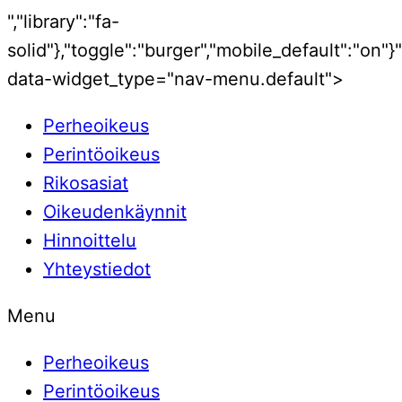
","library":"fa-
solid"},"toggle":"burger","mobile_default":"on"}"
data-widget_type="nav-menu.default">
Perheoikeus
Perintöoikeus
Rikosasiat
Oikeudenkäynnit
Hinnoittelu
Yhteystiedot
Menu
Perheoikeus
Perintöoikeus