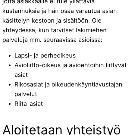
jotta asiakkaalle ei tule yllättäviä
kustannuksia ja hän osaa varautua asian
käsittelyn kestoon ja sisältöön. Ole
yhteydessä, kun tarvitset lakimiehen
palveluja mm. seuraavissa asioissa:
Lapsi- ja perheoikeus
Avioliitto-oikeus ja avioehtoihin liittyvät
asiat
Rikosasiat ja oikeudenkäyntiavustajan
palvelut
Riita-asiat
Aloitetaan yhteistyö